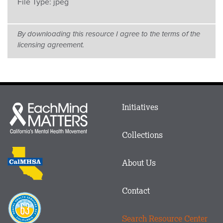
File Type:
jpeg
By downloading this resource I agree to the terms of the
licensing agreement.
Main
Initiatives
Each
menu
Mind
in
Matters
Collections
Footer
logo
CalMHSA
About Us
logo
Contact
Proposition
63
Search Resource Center
logo